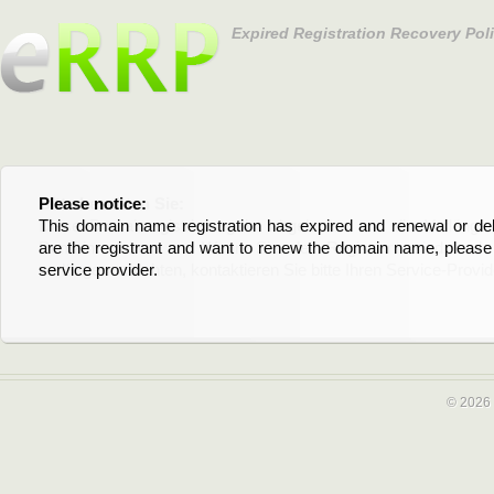
Expired Registration Recovery Pol
Please notice:
Bitte beachten Sie:
This domain name registration has expired and renewal or dele
Diese Domainregistrierung ist abgelaufen und die Verläng
are the registrant and want to renew the domain name, please 
Domain stehen an. Wenn Sie der Registrant sind und di
service provider.
verlängern möchten, kontaktieren Sie bitte Ihren Service-Provid
© 2026